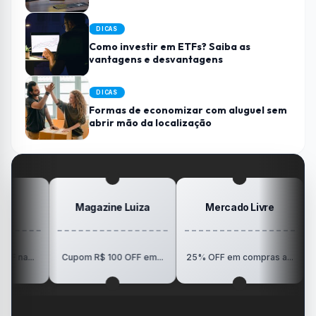
DICAS
Como investir em ETFs? Saiba as
vantagens e desvantagens
DICAS
Formas de economizar com aluguel sem
abrir mão da localização
Magazine Luiza
Mercado Livre
Po
R$150 O
Cupom R$ 100 OFF em...
25% OFF em compras a...
Vi