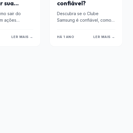
r sua
confiável?
dade
mo sair do
Descubra se o Clube
om ações
Samsung é confiável, como
trole financeiro
funciona a plataforma oficial
 para quitar
de descontos e veja os
LER MAIS →
HÁ 1 ANO
LER MAIS →
mentar a renda.
benefícios de comprar...