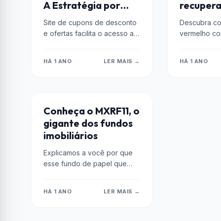
A Estratégia por
recupera
Trás de Ofertas
estabili
Site de cupons de desconto
Descubra co
Seletronic para o
e ofertas facilita o acesso a
vermelho c
Bolso do Brasileiro
promoções, permitindo que
práticas, con
os consumidores faça
e estratégias
HÁ 1 ANO
LER MAIS →
HÁ 1 ANO
escolhas de compra...
dívidas e au
Retome...
DICAS
Conheça o MXRF11, o
gigante dos fundos
imobiliários
Explicamos a você por que
esse fundo de papel que
investe em ativos financeiros
e imobiliários é tão popular
HÁ 1 ANO
LER MAIS →
no...