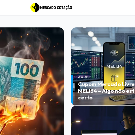
AÇÕES
Cupom Mercado Livre
MELI34 – Algo não es
certo