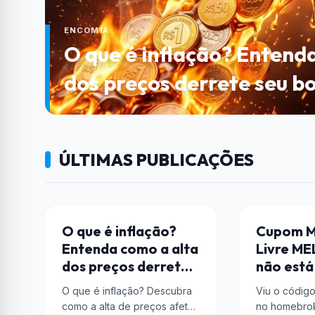
ENCOMIA
O que é inflação? Entend
dos preços derrete seu b
ÚLTIMAS PUBLICAÇÕES
ENCOMIA
AÇÕES
O que é inflação?
Cupom M
Entenda como a alta
Livre ME
dos preços derrete
não está
seu bolso
O que é inflação? Descubra
Viu o códig
como a alta de preços afeta
no homebro