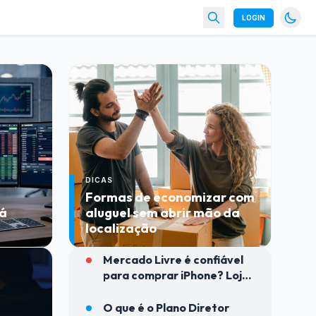
LOGIN
DICAS
Formas de economizar com
tá
aluguel sem abrir mão da
localização
Mercado Livre é confiável
para comprar iPhone? Loja
é oficial?
O que é o Plano Diretor