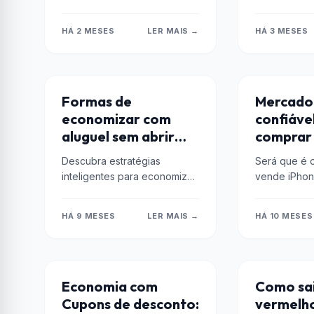
seu salário e saiba como
era cupom 
proteger seu patrimônio
Livre? Enten
HÁ 2 MESES
LER MAIS →
HÁ 3 MESES
com...
sigla...
DICAS
DICAS
Formas de
Mercado 
economizar com
confiáve
aluguel sem abrir
comprar
mão da localização
Loja é of
Descubra estratégias
Será que é o
inteligentes para economizar
vende iPho
com aluguel sem perder a
Livre é confi
localização desejada.
sobre a loja 
HÁ 9 MESES
LER MAIS →
HÁ 10 MESES
Economize e viva onde
realmente deseja!
ENCOMIA
ENCOMIA
Economia com
Como sai
Cupons de desconto:
vermelh