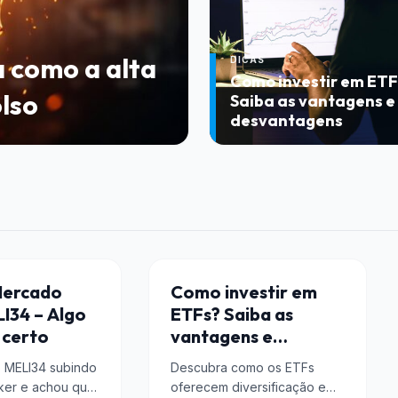
a como a alta
DICAS
Como investir em ETF
olso
Saiba as vantagens e
desvantagens
DICAS
ercado
Como investir em
LI34 – Algo
ETFs? Saiba as
 certo
vantagens e
desvantagens
o MELI34 subindo
Descubra como os ETFs
ker e achou que
oferecem diversificação e