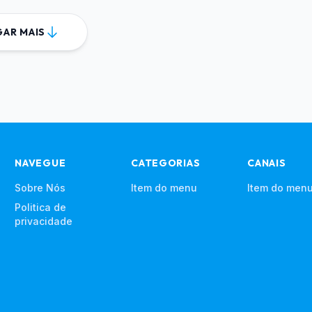
AR MAIS
NAVEGUE
CATEGORIAS
CANAIS
Sobre Nós
Item do menu
Item do men
Politica de
privacidade