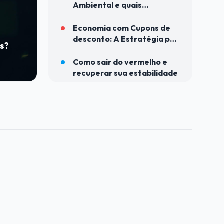
Ambiental e quais
resultados ele gerou?
Economia com Cupons de
desconto: A Estratégia por
s?
Trás de Ofertas Seletronic
para o Bolso do Brasileiro
Como sair do vermelho e
recuperar sua estabilidade