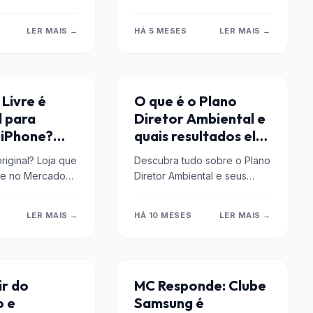
do Mercado
praticidade no mercado
da por que essa
financeiro, permitindo acesso
LER MAIS →
HÁ 5 MESES
LER MAIS →
fácil a vários ativos
financeiros.
AÇÕES
Livre é
O que é o Plano
l para
Diretor Ambiental e
 iPhone?
quais resultados ele
icial?
gerou?
riginal? Loja que
Descubra tudo sobre o Plano
ne no Mercado
Diretor Ambiental e seus
avel? Veja fatos
impactos positivos. Conheça
com selo...
os resultados alcançados e
LER MAIS →
HÁ 10 MESES
LER MAIS →
saiba mais sobre suas...
EMPRESAS
r do
MC Responde: Clube
o e
Samsung é