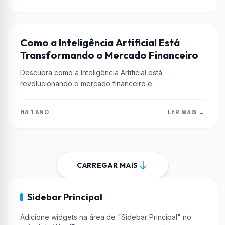
INTELIGÊNCIA ARTIFICIAL
Como a Inteligência Artificial Está
Transformando o Mercado Financeiro
Descubra como a Inteligência Artificial está
revolucionando o mercado financeiro e
potencializando estratégias de investimento. Saiba
mais agora!
HÁ 1 ANO
LER MAIS →
CARREGAR MAIS
Sidebar Principal
Adicione widgets na área de "Sidebar Principal" no