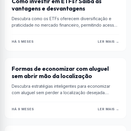
Como investir em ETFs? Saiba as
vantagens e desvantagens
Descubra como os ETFs oferecem diversificação e
praticidade no mercado financeiro, permitindo acesso
fácil a vários ativos financeiros.
HÁ 5 MESES
LER MAIS →
DICAS
Formas de economizar com aluguel
sem abrir mão da localização
Descubra estratégias inteligentes para economizar
com aluguel sem perder a localização desejada.
Economize e viva onde realmente deseja!
HÁ 9 MESES
LER MAIS →