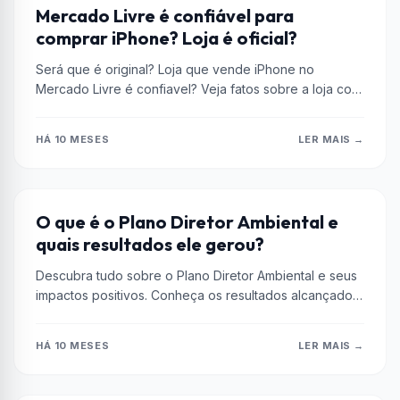
DICAS
Mercado Livre é confiável para
comprar iPhone? Loja é oficial?
Será que é original? Loja que vende iPhone no
Mercado Livre é confiavel? Veja fatos sobre a loja com
selo...
HÁ 10 MESES
LER MAIS →
AÇÕES
O que é o Plano Diretor Ambiental e
quais resultados ele gerou?
Descubra tudo sobre o Plano Diretor Ambiental e seus
impactos positivos. Conheça os resultados alcançados
e saiba mais sobre suas...
HÁ 10 MESES
LER MAIS →