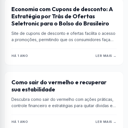
ENCOMIA
Economia com Cupons de desconto: A
Estratégia por Trás de Ofertas
Seletronic para o Bolso do Brasileiro
Site de cupons de desconto e ofertas facilita o acesso
a promoções, permitindo que os consumidores faça
escolhas de compra...
HÁ 1 ANO
LER MAIS →
ENCOMIA
Como sair do vermelho e recuperar
sua estabilidade
Descubra como sair do vermelho com ações práticas,
controle financeiro e estratégias para quitar dívidas e
aumentar a renda. Retome...
HÁ 1 ANO
LER MAIS →