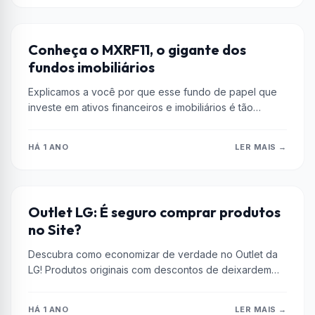
DICAS
Conheça o MXRF11, o gigante dos
fundos imobiliários
Explicamos a você por que esse fundo de papel que
investe em ativos financeiros e imobiliários é tão
popular no...
HÁ 1 ANO
LER MAIS →
DICAS
Outlet LG: É seguro comprar produtos
no Site?
Descubra como economizar de verdade no Outlet da
LG! Produtos originais com descontos de deixardem
duvidas, garantia oficial e parcelamento...
HÁ 1 ANO
LER MAIS →