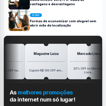
vantagens e desvantagens
DICAS
Formas de economizar com aluguel sem
abrir mão da localização
Magazine Luiza
Mercado Livre
20% OFF no Mercado
F na...
Cupom R$ 100 OFF em...
Livre...
As
melhores promoções
da internet num só lugar!