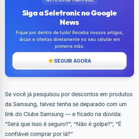
NOTÍCIAS EM TEMPO REAL
Siga a Seletronic no Google
News
Fique por dentro de tudo! Receba nossos artigos,
dicas e ofertas diretamente no seu celular em
primeira mão.
SEGUIR AGORA
Se você já pesquisou por descontos em produtos
da Samsung, talvez tenha se deparado com um
link do Clube Samsung — e ficado na dúvida:
“Será que isso é seguro?”, “Não é golpe?”, “É
confiável comprar por lá?”