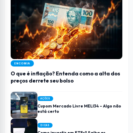
ENCOMIA
O que é inflação? Entenda como a alta dos
preços derrete seu bolso
AÇÕES
Cupom Mercado Livre MELI34 – Algo não
está certo
DICAS
Como investir em ETFs? Saiba as