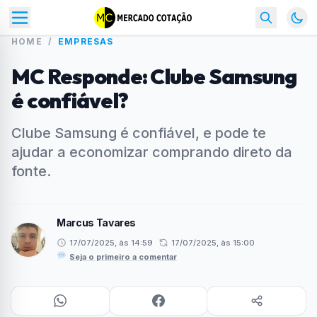
HOME
/
EMPRESAS
MC Responde: Clube Samsung
é confiável?
Clube Samsung é confiável, e pode te
ajudar a economizar comprando direto da
fonte.
Marcus Tavares
17/07/2025, às 14:59
17/07/2025, às 15:00
·
Seja o primeiro a comentar