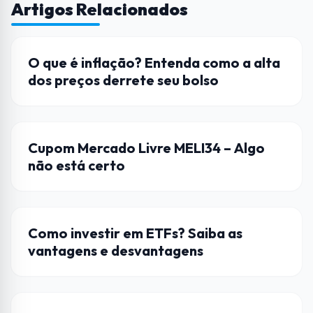
Artigos Relacionados
ENCOMIA
O que é inflação? Entenda como a alta
dos preços derrete seu bolso
AÇÕES
Cupom Mercado Livre MELI34 – Algo
não está certo
DICAS
Como investir em ETFs? Saiba as
vantagens e desvantagens
DICAS