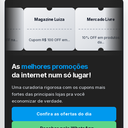
Magazine Luiza
Mercado Livre
10% OFF em produtos
R$150
.
Cupom R$ 100 OFF em...
da...
As
melhores promoções
da internet num só lugar!
Uma curadoria rigorosa com os cupons mais
fortes das principais lojas pra você
economizar de verdade.
Confira as ofertas do dia