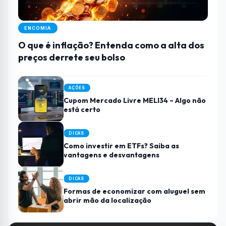
ENCOMIA
O que é inflação? Entenda como a alta dos
preços derrete seu bolso
AÇÕES
Cupom Mercado Livre MELI34 – Algo não
está certo
DICAS
Como investir em ETFs? Saiba as
vantagens e desvantagens
DICAS
Formas de economizar com aluguel sem
abrir mão da localização