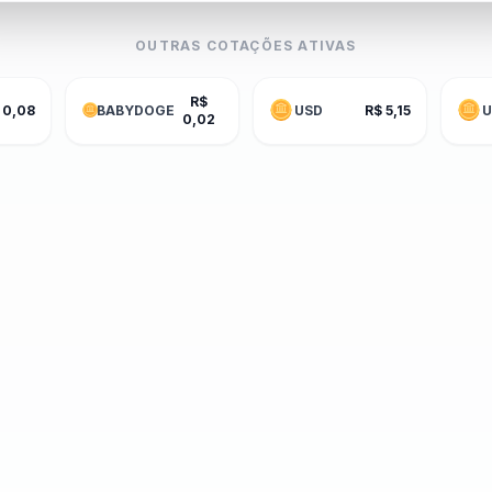
OUTRAS COTAÇÕES ATIVAS
R$
 0,08
BABYDOGE
USD
R$ 5,15
U
0,02