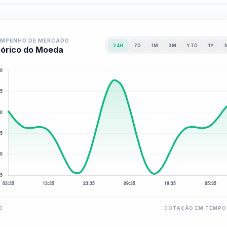
EMPENHO DE MERCADO
24H
7D
1M
3M
YTD
1Y
tórico do Moeda
O
COTAÇÃO EM TEMPO