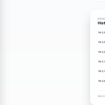
DES
His
INÍCI