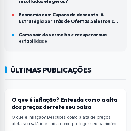
resultados ele gerou?
Economia com Cupons de desconto: A
Estratégia por Trás de Ofertas Seletronic
para o Bolso do Brasileiro
Como sair do vermelho e recuperar sua
estabilidade
ÚLTIMAS PUBLICAÇÕES
ENCOMIA
O que é inflação? Entenda como a alta
dos preços derrete seu bolso
O que é inflação? Descubra como a alta de preços
afeta seu salário e saiba como proteger seu patrimônio
com...