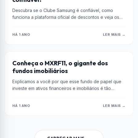
Descubra se o Clube Samsung é confiável, como
funciona a plataforma oficial de descontos e veja os
benefícios de comprar...
HÁ 1 ANO
LER MAIS →
DICAS
Conheça o MXRF11, o gigante dos
fundos imobiliários
Explicamos a você por que esse fundo de papel que
investe em ativos financeiros e imobiliários é tão
popular no...
HÁ 1 ANO
LER MAIS →