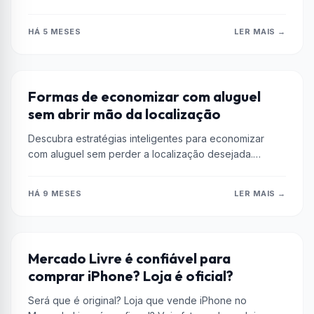
fácil a vários ativos financeiros.
HÁ 5 MESES
LER MAIS →
DICAS
Formas de economizar com aluguel
sem abrir mão da localização
Descubra estratégias inteligentes para economizar
com aluguel sem perder a localização desejada.
Economize e viva onde realmente deseja!
HÁ 9 MESES
LER MAIS →
DICAS
Mercado Livre é confiável para
comprar iPhone? Loja é oficial?
Será que é original? Loja que vende iPhone no