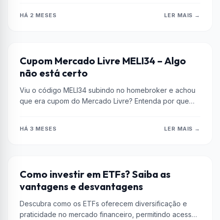
HÁ 2 MESES
LER MAIS →
AÇÕES
Cupom Mercado Livre MELI34 – Algo
não está certo
Viu o código MELI34 subindo no homebroker e achou
que era cupom do Mercado Livre? Entenda por que
essa sigla...
HÁ 3 MESES
LER MAIS →
DICAS
Como investir em ETFs? Saiba as
vantagens e desvantagens
Descubra como os ETFs oferecem diversificação e
praticidade no mercado financeiro, permitindo acesso