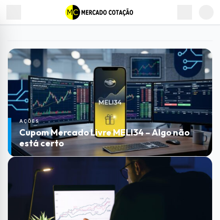
a alta dos preços derrete seu
bolso
AÇÕES
Cupom Mercado Livre MELI34 – Algo não
está certo