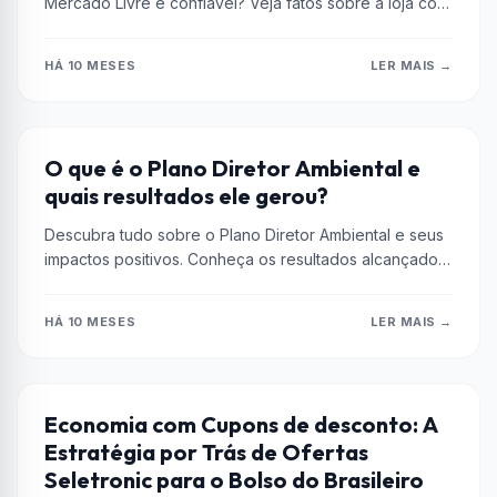
Mercado Livre é confiavel? Veja fatos sobre a loja com
selo...
HÁ 10 MESES
LER MAIS →
AÇÕES
O que é o Plano Diretor Ambiental e
quais resultados ele gerou?
Descubra tudo sobre o Plano Diretor Ambiental e seus
impactos positivos. Conheça os resultados alcançados
e saiba mais sobre suas...
HÁ 10 MESES
LER MAIS →
ENCOMIA
Economia com Cupons de desconto: A
Estratégia por Trás de Ofertas
Seletronic para o Bolso do Brasileiro