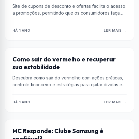
Site de cupons de desconto e ofertas facilita o acesso
a promoções, permitindo que os consumidores faça
escolhas de compra...
HÁ 1 ANO
LER MAIS →
ENCOMIA
Como sair do vermelho e recuperar
sua estabilidade
Descubra como sair do vermelho com ações práticas,
controle financeiro e estratégias para quitar dívidas e
aumentar a renda. Retome...
HÁ 1 ANO
LER MAIS →
EMPRESAS
MC Responde: Clube Samsung é
confiável?